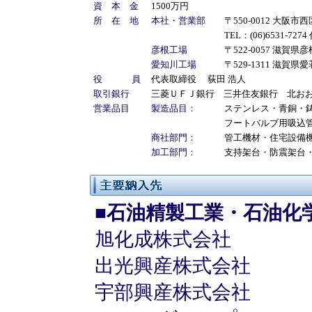
資 本 金
1500万円
所 在 地
本社・営業部
〒550-0012 大
TEL：(06)6531-7274
彦根工場
〒522-0057 滋
愛知川工場
〒529-1311 滋賀県
役 員
代表取締役 荻田 浩人
取引銀行
三菱ＵＦＪ銀行 三井住友銀行 北お
営業品目
製造品目：
ステンレス・青銅・
フートバルブ用吸込
商社部門：
管工機材・住宅設備
加工
部門：
支持架台・防震架台
■石油精製工業・石油化
旭化成株式会社
出光興産株式会社
宇部興産株式会社