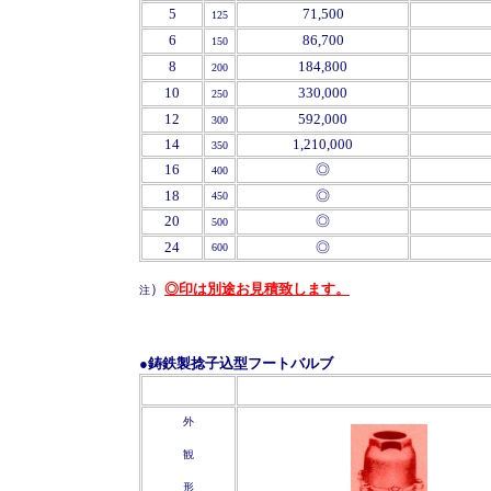
5
71,500
125
6
86,700
150
8
184,800
200
10
330,000
250
12
592,000
300
14
1,210,000
350
16
◎
400
18
◎
450
20
◎
500
24
◎
6
00
）
◎印は別途お見積致します。
注
●鋳鉄製捻子込型フートバルブ
'
'
外
観
形