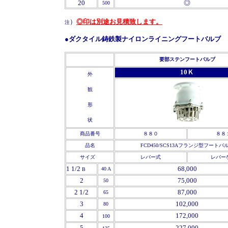
20
◎
500
）
◎印は別途お見積致します。
注
●ダクタイル鋳鉄製ナイロンライニングフートバルブ
要部ステンフートバルブ
10Ｋ
外
観
形
状
商品番号
８８０
８８
品名
FCD450/SCS13Aフランジ型フートバ
サイズ
レバー式
レバー
1 1/2
68,000
40 A
B
2
75,000
50
2 1/2
87,000
65
3
102,000
80
4
172,000
100
5
227,000