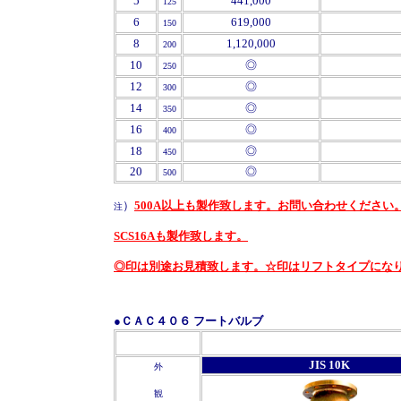
'
5
441,000
125
'
6
619,000
150
'
8
1,120,000
200
'
10
◎
250
'
12
◎
300
14
◎
350
16
◎
400
'
18
◎
450
'
20
◎
500
）
500A以上も製作致します。お問い合わせください
注
SCS16Aも製作致します。
◎印は別途お見積致します。☆印はリフトタイプにな
●ＣＡＣ４０６ フートバルブ
JIS 10K
外
観