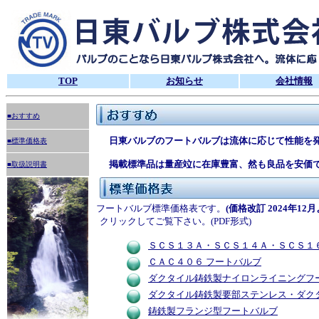
TOP
お知らせ
会社情報
■おすすめ
日東バルブのフートバルブは流体に応じて性能を発
■標準価格表
掲載標準品は量産竝に在庫豊富、然も良品を安価で
■取扱説明書
フートバルブ標準価格表です。
(価格改訂 2024年12
クリックしてご覧下さい。(PDF形式)
ＳＣＳ１３Ａ・ＳＣＳ１４Ａ・ＳＣＳ１６
ＣＡＣ４０６ フートバルブ
ダクタイル鋳鉄製ナイロンライニングフ
ダクタイル鋳鉄製要部ステンレス・ダク
鋳鉄製フランジ型フートバルブ