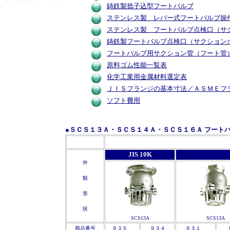
鋳鉄製捻子込型フートバルブ
ステンレス製 レバー式フートバルブ操
ステンレス製 フートバルブ点検口（サ
鋳鉄製フートバルブ点検口（サクション
フートバルブ用サクション管（フート管
原料ゴム性能一覧表
化学工業用金属材料選定表
ＪＩＳフランジの基本寸法／ＡＳＭＥフ
ソフト費用
●ＳＣＳ１３Ａ・ＳＣＳ１４Ａ・ＳＣＳ１６Ａ フート
'
'
JIS 10K
外
観
形
状
SCS13A
SCS13A
商品番号
９３５
９３４
９３１