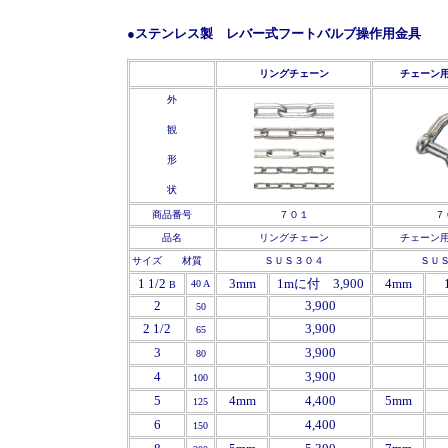
●ステンレス製 レバー式フートバルブ操作用金具
'
'
リングチェーン
チェーン
外
観
形
状
商品番号
７０１
７
品名
リングチェーン
チェーン
サイズ 材質
ＳＵＳ３０４
ＳＵ
1 1/2
3mm
1mに付 3,900
4mm
40 A
B
2
3,900
50
2 1/2
3,900
65
3
3,900
80
4
3,900
100
5
4mm
4,400
5mm
125
6
4,400
150