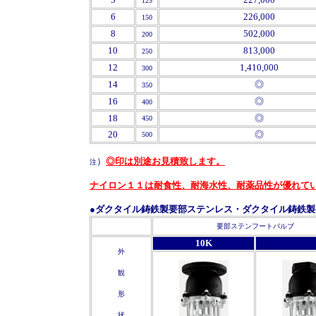
125
6
226,000
150
8
502,000
200
10
813,000
250
12
1,410,000
300
14
◎
350
16
◎
400
18
◎
450
20
◎
500
）
◎印は別途お見積致します。
注
ナイロン１１は耐食性、耐海水性、耐薬品性が優れて
●ダクタイル鋳鉄製要部ステンレス・ダクタイル鋳鉄
'
'
要部ステンフートバルブ
10K
外
観
形
状