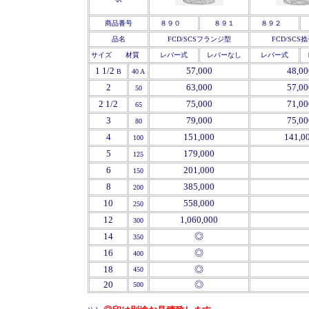
商品番号
８９０
８９１
８９２
品名
FCD/SCSフランジ型
FCD/SCS
サイズ 材質
レバー式
レバーなし
レバー式
1 1/2
57,000
48,00
B
40 A
2
63,000
57,00
50
2 1/2
75,000
71,00
65
3
79,000
75,00
80
4
151,000
141,0
100
'
5
179,000
125
'
6
201,000
150
'
8
385,000
200
'
10
558,000
250
'
12
1,060,000
300
14
◎
350
16
◎
400
'
18
◎
450
'
20
◎
500