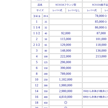
品名
SCS13Aフランジ型
SCS13A捻子
サイズ
レバー式
レバーなし
レバー式
レ
78,000☆
3/4
2
0 A
B
1
85,000☆
25
1
1/4
86,000☆
32
1 1/2
92,000
87,000
40
2
115,000
101,000
50
2 1/2
129,000
118,000
65
3
148,000
136,000
80
4
222,000
213,000
100
'
5
296,000
125
'
6
390,000
150
'
8
789,000
200
'
10
1,182,000
250
'
12
1,980,000
300
14
2,980,000
350から弁体が2枚弁
350
16
4,810,000
600から弁体が4枚弁
400
'
18
◎
450