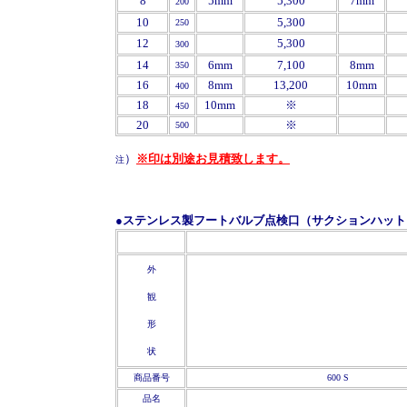
8
5mm
5,300
7mm
200
10
5,300
250
12
5,300
300
14
6mm
7,100
8mm
350
16
8mm
13,200
10mm
400
18
10mm
※
450
20
※
500
）
※印は別途お見積致します。
注
●ステンレス製フートバルブ点検口（サクションハット
'
'
外
観
形
状
商品番号
600 S
品名