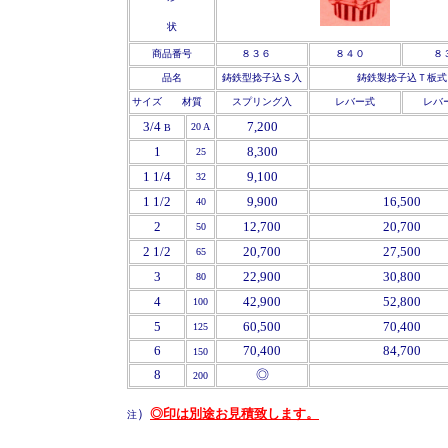
状
商品番号
８３６
８４０
８
品名
鋳鉄型捻子込Ｓ入
鋳鉄製捻子込Ｔ板式
サイズ 材質
スプリング入
レバー式
レバ
3/4
7,200
20 A
B
1
8,300
25
1 1/4
9,100
32
1 1/2
9,900
16,500
40
2
12
,700
20,700
50
2 1/2
20,700
27,500
65
3
22,900
30,800
80
4
42,900
52,800
100
5
60,500
70,400
125
6
70,400
84,700
150
'
8
◎
200
）
◎印は別途お見積致します。
注