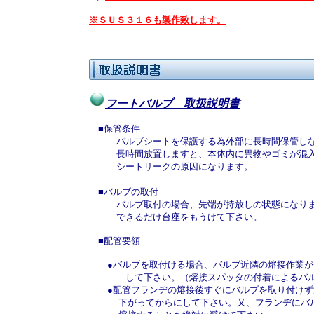
※ＳＵＳ３１６も製作致します。
フートバルブ 取扱説明書
■保管条件
バルブシートを保護する為外部に長時間保管しな
長時間放置しますと、本体内に異物やゴミが混
シートリークの原因になります。
■バルブの取付
バルブ取付の場合、先端が持放しの状態になりま
できるだけ台座をもうけて下さい。
■配管要領
●バルブを取付ける場合、バルブ近隣の熔接作業が
して下さい。（熔接スパッタの付着によるバル
●配管フランヂの熔接後すぐにバルブを取り付けず
下がってからにして下さい。又、フランヂにバル