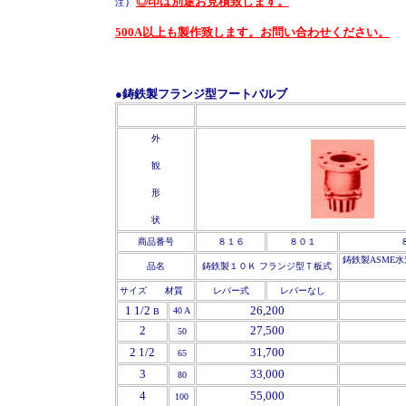
）
◎印は別途お見積致します。
注
500A以上も製作致します。お問い合わせください。
●鋳鉄製フランジ型フートバルブ
'
'
外
観
形
状
商品番号
８１６
８０１
鋳鉄製ASME
品名
鋳鉄製１０Ｋ フランジ型Ｔ板式
サイズ 材質
レバー式
レバーなし
1 1/2
26,200
40 A
B
2
27,500
50
2 1/2
31,700
65
3
33,000
80
4
55,000
100