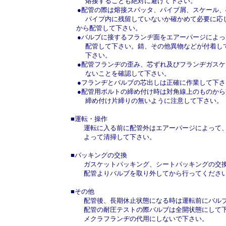
熔接することも絶対に避けて下さい。
●配管の際は熔接スパッタ、パイブ屑、スケール、
パイプ内に残留していないか確かめて必要に応じ
から配管して下さい。
●バルブに接するフランヂ面をエアーパージによっ
配管して下さい。錆、その他異物などが付着して
下さい。
●配管フランヂの歪み、芯ずれ及びフランヂガスケ
ないことを確認して下さい。
●フランヂとバルブの芯出しは正確に作業して下さ
●配管用ボルトの締め付け時は対角線上のものから
締め付け片締りの無いように注意して下さい。
■運転・操作
運転に入る前に配管外はエアーパージによって、
よって清掃して下さい。
■パッキングの交換
ガスケットパッキング、シートパッキングの交換
配管よりバルブを取り外してから行ってくださ
■その他
配管後、長期休止状態になる時は運転前にバルブ
配管の耐圧テストの際バルブは全開状態にして下
メクラフランヂの代用にしないで下さい。