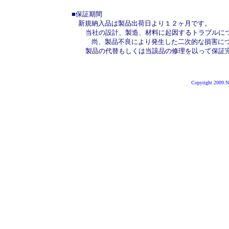
■保証期間
新規納入品は製品出荷日より１２ヶ月です。
当社の設計、製造、材料に起因するトラブルに
尚、製品不良により発生した二次的な損害に
製品の代替もしくは当該品の修理を以って保証
Copyright 2009.Ni